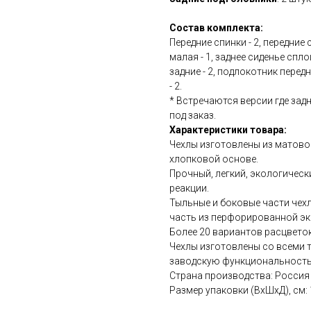
Состав комплекта:
Передние спинки - 2, передние 
малая - 1, заднее сиденье спл
задние - 2, подлокотник перед
- 2.
* Встречаются версии где зад
под заказ.
Характеристики товара:
Чехлы изготовлены из матово
хлопковой основе.
Прочный, легкий, экологичес
реакции.
Тыльные и боковые части чехл
часть из перфорированной эк
Более 20 вариантов расцветок
Чехлы изготовлены со всеми 
заводскую функциональность
Страна производства: Россия
Размер упаковки (ВхШхД), см: 15