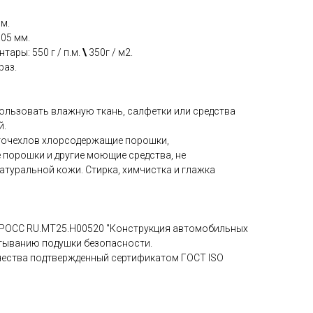
мм.
.05 мм.
тары: 550 г / п.м.
\
350г / м2.
раз.
пользовать влажную ткань, салфетки или средства
й.
вточехлов хлорсодержащие порошки,
 порошки и другие моющие средства, не
атуральной кожи. Стирка, химчистка и глажка
 РОСС RU.МТ25.Н00520 "Конструкция автомобильных
атыванию подушки безопасности.
чества подтвержденный сертификатом ГОСТ ISO