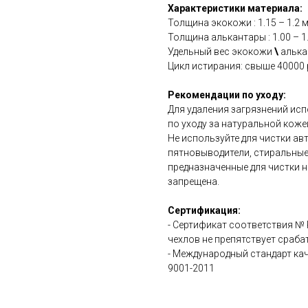
Характеристики материала:
Толщина экокожи : 1.15 – 1.2 
Толщина алькантары : 1.00 – 1
Удельный вес экокожи
\
алькан
Цикл истирания: свыше 40000 
Рекомендации по уходу:
Для удаления загрязнений ис
по уходу за натуральной коже
Не используйте для чистки а
пятновыводители, стиральные
предназначенные для чистки н
запрещена.
Сертификация:
- Сертификат соответствия №
чехлов не препятствует сраб
- Международный стандарт ка
9001-2011