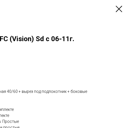
C (Vision) Sd c 06-11г.
еная 40/60 + вырез под подлокотник + боковые
омплекте
лекте
в
: Простые
ки простые