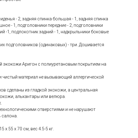
сиденья - 2, задняя спинка большая - 1, задняя спинка
ошное - 1, подголовники передние - 2, подголовники
ний -1, подлокотник задний - 1, надкрыльники боковые
них подголовников (одинаковых) - три. Дошивается
й экокожи Аригон с полиуретановым покрытием на
ки чистый материал не вызывающий аллергической
ов сделаны из гладкой экокожи, а центральная
окожи, алькантары или велюра.
.
технологическими отверстиями и не нарушают
 салона.
 x 55 x 70 см, вес 4.5-5 кг.