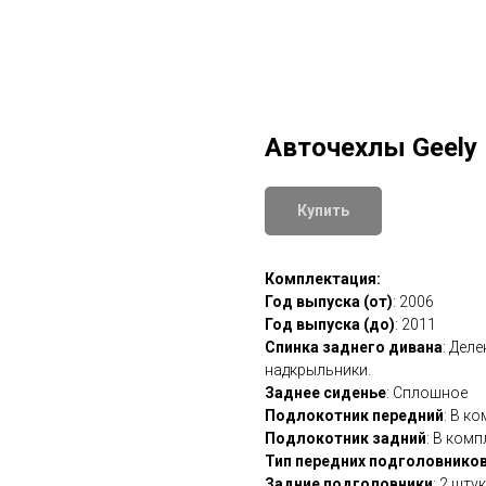
Авточехлы Geely F
Купить
Комплектация:
Год выпуска (от)
: 2006
Год выпуска (до)
: 2011
Спинка заднего дивана
: Дел
надкрыльники.
Заднее сиденье
: Сплошное
Подлокотник передний
: В к
Подлокотник задний
: В комп
Тип передних подголовнико
Задние подголовники
: 2 шту