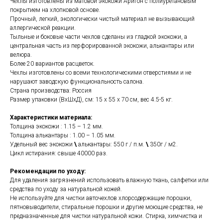
Чехлы изготовлены из матовой экокожи Аригон с полиуретановым
покрытием на хлопковой основе.
Прочный, легкий, экологически чистый материал не вызывающий
аллергической реакции.
Тыльные и боковые части чехлов сделаны из гладкой экокожи, а
центральная часть из перфорированной экокожи, алькантары или
велюра.
Более 20 вариантов расцветок.
Чехлы изготовлены со всеми технологическими отверстиями и не
нарушают заводскую функциональность салона.
Страна производства: Россия
Размер упаковки (ВхШхД), см: 15 x 55 x 70 см, вес 4.5-5 кг.
Характеристики материала:
Толщина экокожи : 1.15 – 1.2 мм.
Толщина алькантары : 1.00 – 1.05 мм.
Удельный вес экокожи
\
алькантары: 550 г / п.м.
\
350г / м2.
Цикл истирания: свыше 40000 раз.
Рекомендации по уходу:
Для удаления загрязнений использовать влажную ткань, салфетки или
средства по уходу за натуральной кожей.
Не используйте для чистки авточехлов хлорсодержащие порошки,
пятновыводители, стиральные порошки и другие моющие средства, не
предназначенные для чистки натуральной кожи. Стирка, химчистка и