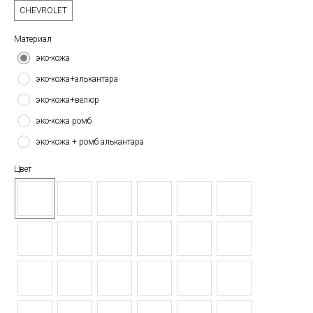
CHEVROLET
Материал
эко-кожа
эко-кожа+алькантара
эко-кожа+велюр
эко-кожа ромб
эко-кожа + ромб алькантара
Цвет