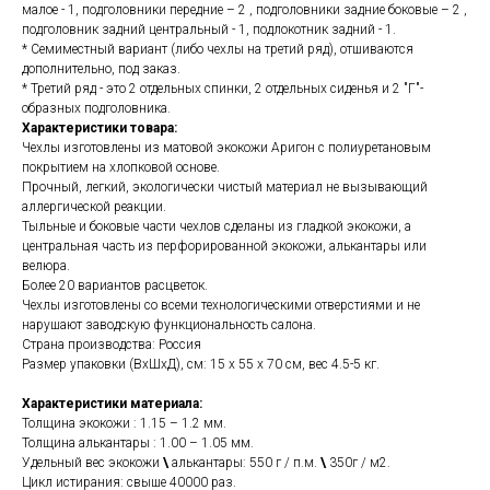
малое - 1, подголовники передние – 2 , подголовники задние боковые – 2 ,
подголовник задний центральный - 1, подлокотник задний - 1.
* Семиместный вариант (либо чехлы на третий ряд), отшиваются
дополнительно, под заказ.
* Третий ряд - это 2 отдельных спинки, 2 отдельных сиденья и 2 "Г"-
образных подголовника.
Характеристики товара:
Чехлы изготовлены из матовой экокожи Аригон с полиуретановым
покрытием на хлопковой основе.
Прочный, легкий, экологически чистый материал не вызывающий
аллергической реакции.
Тыльные и боковые части чехлов сделаны из гладкой экокожи, а
центральная часть из перфорированной экокожи, алькантары или
велюра.
Более 20 вариантов расцветок.
Чехлы изготовлены со всеми технологическими отверстиями и не
нарушают заводскую функциональность салона.
Страна производства: Россия
Размер упаковки (ВхШхД), см: 15 x 55 x 70 см, вес 4.5-5 кг.
Характеристики материала:
Толщина экокожи : 1.15 – 1.2 мм.
Толщина алькантары : 1.00 – 1.05 мм.
Удельный вес экокожи
\
алькантары: 550 г / п.м.
\
350г / м2.
Цикл истирания: свыше 40000 раз.