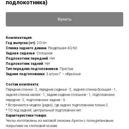
подлокотника)
Купить
Комплектация:
Год выпуска (от)
: 2014+
Спинка заднего дивана
: Раздельная 40/60
Заднее сиденье
: Сплошное
Подлокотник передний
: Нет
Подлокотник задний
: Нет
Тип передних подголовников
: Простые
Задние подголовники
: 3 штуки Г – образные
Состав комплекта:
Передние спинки - 2, передние сиденья - 2, задняя спинка большая - 1,
задняя спинка малая - 1, заднее сиденье сплошное - 1, подголовники
передние - 2, подголовники задние - 3.
* Встречаются модели (редко), где задних подголовника только 2.
* ТО под задний, центральный подголовник нет.
Характеристики товара:
Чехлы изготовлены из матовой экокожи Аригон с полиуретановым
покрытием на хлопковой основе.