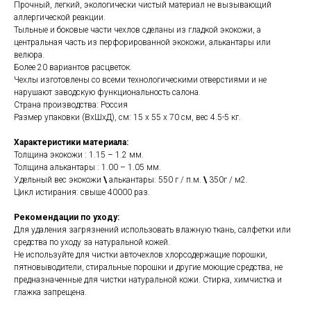
Прочный, легкий, экологически чистый материал не вызывающий
аллергической реакции.
Тыльные и боковые части чехлов сделаны из гладкой экокожи, а
центральная часть из перфорированной экокожи, алькантары или
велюра.
Более 20 вариантов расцветок.
Чехлы изготовлены со всеми технологическими отверстиями и не
нарушают заводскую функциональность салона.
Страна производства: Россия
Размер упаковки (ВхШхД), см: 15 x 55 x 70 см, вес 4.5-5 кг.
Характеристики материала:
Толщина экокожи : 1.15 – 1.2 мм.
Толщина алькантары : 1.00 – 1.05 мм.
Удельный вес экокожи
\
алькантары: 550 г / п.м.
\
350г / м2.
Цикл истирания: свыше 40000 раз.
Рекомендации по уходу:
Для удаления загрязнений использовать влажную ткань, салфетки или
средства по уходу за натуральной кожей.
Не используйте для чистки авточехлов хлорсодержащие порошки,
пятновыводители, стиральные порошки и другие моющие средства, не
предназначенные для чистки натуральной кожи. Стирка, химчистка и
глажка запрещена.