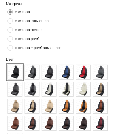
Материал
эко-кожа
эко-кожа+алькантара
эко-кожа+велюр
эко-кожа ромб
эко-кожа + ромб алькантара
Цвет