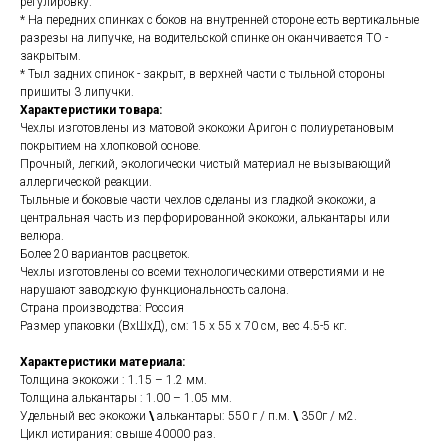
регулировку.
* На передних спинках с боков на внутренней стороне есть вертикальные
разрезы на липучке, на водительской спинке он оканчивается ТО -
закрытым.
* Тыл задних спинок - закрыт, в верхней части с тыльной стороны
пришиты 3 липучки.
Характеристики товара:
Чехлы изготовлены из матовой экокожи Аригон с полиуретановым
покрытием на хлопковой основе.
Прочный, легкий, экологически чистый материал не вызывающий
аллергической реакции.
Тыльные и боковые части чехлов сделаны из гладкой экокожи, а
центральная часть из перфорированной экокожи, алькантары или
велюра.
Более 20 вариантов расцветок.
Чехлы изготовлены со всеми технологическими отверстиями и не
нарушают заводскую функциональность салона.
Страна производства: Россия
Размер упаковки (ВхШхД), см: 15 x 55 x 70 см, вес 4.5-5 кг.
Характеристики материала:
Толщина экокожи : 1.15 – 1.2 мм.
Толщина алькантары : 1.00 – 1.05 мм.
Удельный вес экокожи
\
алькантары: 550 г / п.м.
\
350г / м2.
Цикл истирания: свыше 40000 раз.