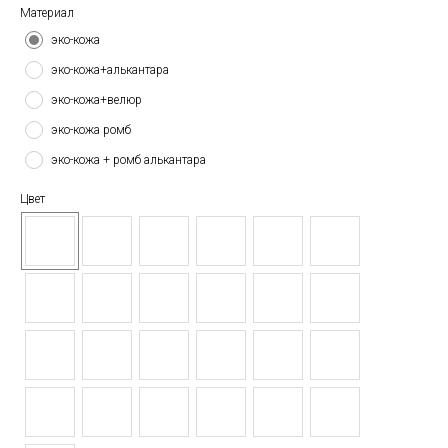
Материал
эко-кожа
эко-кожа+алькантара
эко-кожа+велюр
эко-кожа ромб
эко-кожа + ромб алькантара
Цвет