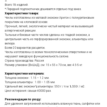
3.
Всего 18 изделий.
* Передний подлокотничек дошивается отдельно под заказ.
Характеристики товара:
Чехлы изготовлены из матовой экокожи Аригон с полиуретановым
покрытием на хлопковой основе.
Прочный, легкий, экологически чистый материал не вызывающий
аллергической реакции.
Тыльные и боковые части чехлов сделаны из гладкой экокожи, а
центральная часть из перфорированной экокожи, алькантары или
велюра.
Более 20 вариантов расцветок.
Чехлы изготовлены со всеми технологическими отверстиями и не
нарушают заводскую функциональность салона.
Страна производства: Россия
Размер упаковки (ВхШхД), см: 15 x 55 x 70 см, вес 4.5-5 кг.
Характеристики материала:
Толщина экокожи : 1.15 – 1.2 мм.
Толщина алькантары : 1.00 – 1.05 мм.
Удельный вес экокожи
\
алькантары: 550 г / п.м.
\
350г / м2.
Цикл истирания: свыше 40000 раз.
Рекомендации по уходу:
Для удаления загрязнений использовать влажную ткань, салфетки или