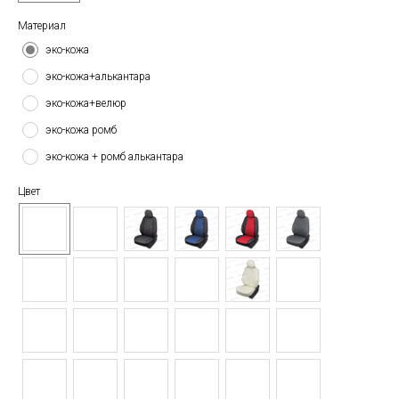
Материал
эко-кожа
эко-кожа+алькантара
эко-кожа+велюр
эко-кожа ромб
эко-кожа + ромб алькантара
Цвет