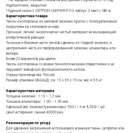
* На передних спинках с боков на внутренней стороне есть ТО под
подлокотники, закрытые.
* Единый салон с СИТРОЕН БЕРЛИНГО-2 каблук. 5 мест с 08г.в.
Характеристики товара:
Чехлы изготовлены из матовой экокожи Аригон с полиуретановым
покрытием на хлопковой основе.
Прочный, легкий, экологически чистый материал не вызывающий
аллергической реакции.
Тыльные и боковые части чехлов сделаны из гладкой экокожи, а
центральная часть из перфорированной экокожи, алькантары или
велюра.
Более 20 вариантов расцветок.
Чехлы изготовлены со всеми технологическими отверстиями и не
нарушают заводскую функциональность салона.
Страна производства: Россия
Размер упаковки (ВхШхД), см: 15 x 55 x 70 см, вес 4.5-5 кг.
Характеристики материала:
Толщина экокожи : 1.15 – 1.2 мм.
Толщина алькантары : 1.00 – 1.05 мм.
Удельный вес экокожи
\
алькантары: 550 г / п.м.
\
350г / м2.
Цикл истирания: свыше 40000 раз.
Рекомендации по уходу:
Для удаления загрязнений использовать влажную ткань, салфетки или