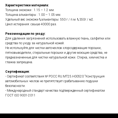
Характеристики материала:
Толщина экокожи : 1.15 – 1.2 мм.
Толщина алькантары : 1.00 – 1.05 мм.
Удельный вес экокожи
\
алькантары: 550 г / п.м.
\
350г / м2.
Цикл истирания: свыше 40000 раз.
Рекомендации по уходу:
Для удаления загрязнений использовать влажную ткань, салфетки или
средства по уходу за натуральной кожей.
Не используйте для чистки авточехлов хлорсодержащие порошки,
пятновыводители, стиральные порошки и другие моющие средства, не
предназначенные для чистки натуральной кожи. Стирка, химчистка и
глажка запрещена.
Сертификация:
- Сертификат соответствия № РОСС RU.МТ25.Н00520 "Конструкция
автомобильных чехлов не препятствует срабатыванию подушки
безопасности.
- Международный стандарт качества подтвержденный сертификатом
ГОСТ ISO 9001-2011