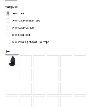
Материал
эко-кожа
эко-кожа+алькантара
эко-кожа+велюр
эко-кожа ромб
эко-кожа + ромб алькантара
Цвет