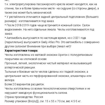
нет,
т.к. электрорегулировка пассажирского кресла может находится, как на
спинке, так и в более превычном месте - на сидушке (со стороны двери), а
также она может быть механической.
* У рестайлинга отличается задний центральный подголовник (большего
размера) - изготавливается под заказ.
* После 2018-2019 годов чаще встречается кожаный салон. Салон
видоизменён. На него отдельные лекала. Чехлы изготавливаются под
заказ.
* Автомобиль выпускается по настоящее время, но с 2021 года
(параллельно) выпускается Geely Atlas Pro. Это автомобиль с совершенно
другим салоном! Внимание при выборе (лекал нет)!
Характеристики товара:
Чехлы изготовлены из матовой экокожи Аригон с полиуретановым
покрытием на хлопковой основе.
Прочный, легкий, экологически чистый материал не вызывающий
аллергической реакции.
Тыльные и боковые части чехлов сделаны из гладкой экокожи, а
центральная часть из перфорированной экокожи, алькантары или
велюра.
Более 20 вариантов расцветок.
Чехлы изготовлены со всеми технологическими отверстиями и не
нарушают заводскую функциональность салона.
Страна производства: Россия
Размер упаковки (ВхШхД), см: 15 x 55 x 70 см, вес 4.5-5 кг.