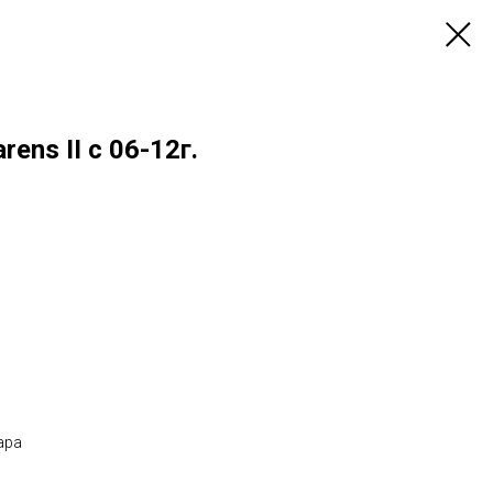
ens II c 06-12г.
ара