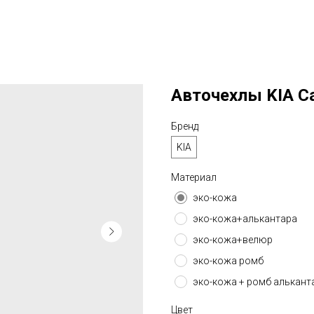
Авточехлы KIA Car
Бренд
KIA
Материал
эко-кожа
эко-кожа+алькантара
эко-кожа+велюр
эко-кожа ромб
эко-кожа + ромб алькант
Цвет