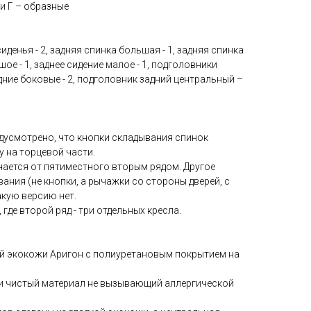
ки Г – образные
сиденья - 2, задняя спинка большая - 1, задняя спинка
шое - 1, заднее сидение малое - 1, подголовники
дние боковые - 2, подголовник задний центральный –
едусмотрено, что кнопки складывания спинок
у на торцевой части.
чается от пятиместного вторым рядом. Другое
ния (не кнопки, а рычажки со стороны дверей, с
такую версию нет.
где второй ряд - три отдельных кресла.
й экокожи Аригон с полиуретановым покрытием на
ки чистый материал не вызывающий аллергической