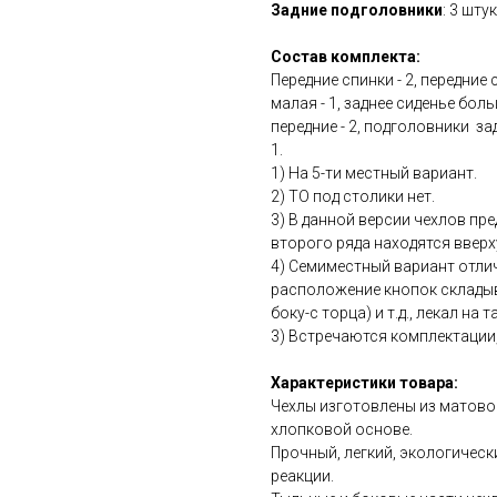
Задние подголовники
: 3 шту
Состав комплекта:
Передние спинки - 2, передние 
малая - 1, заднее сиденье боль
передние - 2, подголовники за
1.
1) На 5-ти местный вариант.
2) ТО под столики нет.
3) В данной версии чехлов пр
второго ряда находятся вверх
4) Семиместный вариант отли
расположение кнопок складыва
боку-с торца) и т.д., лекал на 
3) Встречаются комплектации, 
Характеристики товара:
Чехлы изготовлены из матово
хлопковой основе.
Прочный, легкий, экологичес
реакции.