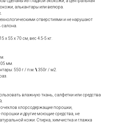
ов сделаны из гладкой экокожи, а центральная
окожи, алькантары или велюра.
.
технологическими отверстиями и не нарушают
 салона.
 x 55 x 70 см, вес 4.5-5 кг.
мм.
.05 мм.
тары: 550 г / п.м.
\
350г / м2.
раз.
пользовать влажную ткань, салфетки или средства
й.
вточехлов хлорсодержащие порошки,
 порошки и другие моющие средства, не
атуральной кожи. Стирка, химчистка и глажка