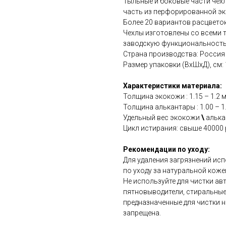
Тыльные и боковые части чехл
часть из перфорированной эк
Более 20 вариантов расцветок
Чехлы изготовлены со всеми 
заводскую функциональность
Страна производства: Россия
Размер упаковки (ВхШхД), см: 15
Характеристики материала:
Толщина экокожи : 1.15 – 1.2 
Толщина алькантары : 1.00 – 1
Удельный вес экокожи
\
алькан
Цикл истирания: свыше 40000 
Рекомендации по уходу:
Для удаления загрязнений ис
по уходу за натуральной коже
Не используйте для чистки а
пятновыводители, стиральные
предназначенные для чистки н
запрещена.