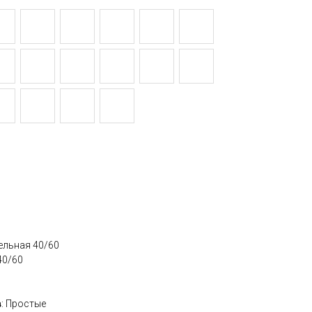
дельная 40/60
40/60
в
: Простые