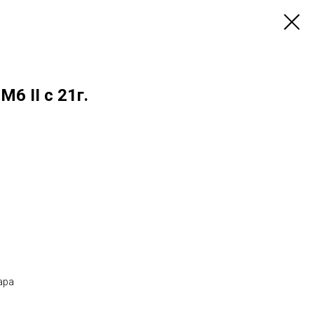
6 II с 21г.
ара