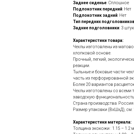
Заднее сиденье
: Сплошное
Подлокотник передний
: Нет
Подлокотник задний
: Нет
Тип передних подголовнико
Задние подголовники
: 3 шту
Характеристики товара:
Чехлы изготовлены из матово
хлопковой основе.
Прочный, легкий, экологичес
реакции.
Тыльные и боковые части чехл
часть из перфорированной эк
Более 20 вариантов расцветок
Чехлы изготовлены со всеми 
заводскую функциональность
Страна производства: Россия
Размер упаковки (ВхШхД), см: 15
Характеристики материала:
Толщина экокожи : 1.15 – 1.2 