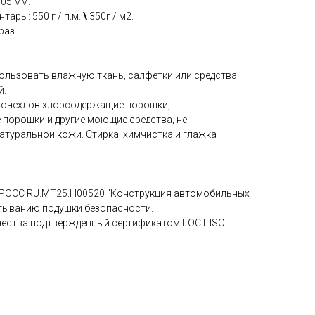
.05 мм.
тары: 550 г / п.м.
\
350г / м2.
раз.
пользовать влажную ткань, салфетки или средства
й.
вточехлов хлорсодержащие порошки,
 порошки и другие моющие средства, не
атуральной кожи. Стирка, химчистка и глажка
 РОСС RU.МТ25.Н00520 "Конструкция автомобильных
атыванию подушки безопасности.
чества подтвержденный сертификатом ГОСТ ISO