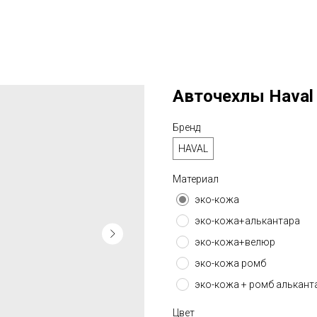
Авточехлы Haval M
Бренд
HAVAL
Материал
эко-кожа
эко-кожа+алькантара
эко-кожа+велюр
эко-кожа ромб
эко-кожа + ромб алькант
Цвет