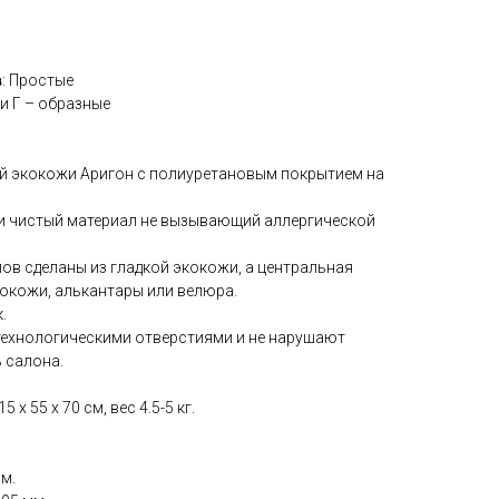
в
: Простые
ки Г – образные
й экокожи Аригон с полиуретановым покрытием на
ки чистый материал не вызывающий аллергической
ов сделаны из гладкой экокожи, а центральная
окожи, алькантары или велюра.
.
технологическими отверстиями и не нарушают
 салона.
 x 55 x 70 см, вес 4.5-5 кг.
мм.