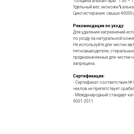
Толщина алькантары : 1.00 – 1
Удельный вес экокожи
\
алькан
Цикл истирания: свыше 40000 
Рекомендации по уходу:
Для удаления загрязнений ис
по уходу за натуральной коже
Не используйте для чистки а
пятновыводители, стиральные
предназначенные для чистки н
запрещена.
Сертификация:
- Сертификат соответствия №
чехлов не препятствует сраб
- Международный стандарт ка
9001-2011