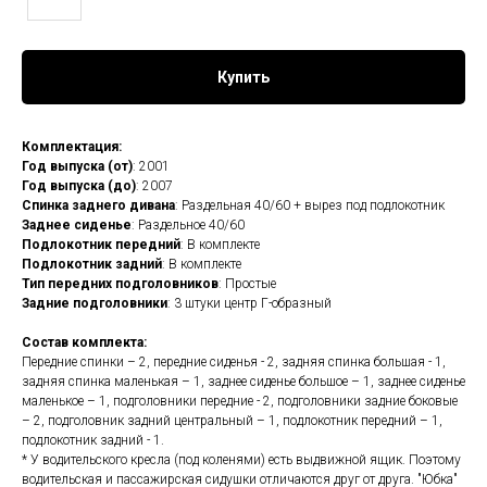
Купить
Комплектация:
Год выпуска (от)
: 2001
Год выпуска (до)
: 2007
Спинка заднего дивана
: Раздельная 40/60 + вырез под подлокотник
Заднее сиденье
: Раздельное 40/60
Подлокотник передний
: В комплекте
Подлокотник задний
: В комплекте
Тип передних подголовников
: Простые
Задние подголовники
: 3 штуки центр Г-образный
Состав комплекта:
Передние спинки – 2, передние сиденья - 2, задняя спинка большая - 1,
задняя спинка маленькая – 1, заднее сиденье большое – 1, заднее сиденье
маленькое – 1, подголовники передние - 2, подголовники задние боковые
– 2, подголовник задний центральный – 1, подлокотник передний – 1,
подлокотник задний - 1.
* У водительского кресла (под коленями) есть выдвижной ящик. Поэтому
водительская и пассажирская сидушки отличаются друг от друга. "Юбка"