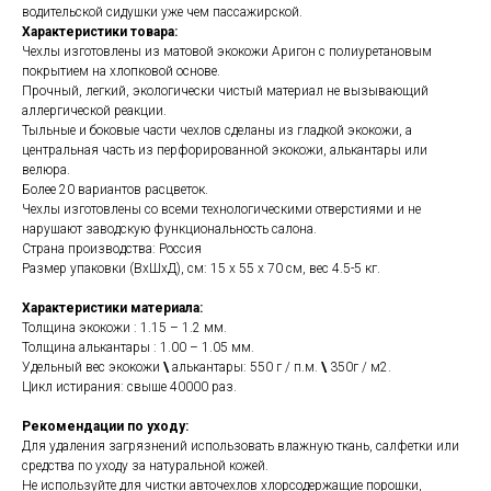
водительской сидушки уже чем пассажирской.
Характеристики товара:
Чехлы изготовлены из матовой экокожи Аригон с полиуретановым
покрытием на хлопковой основе.
Прочный, легкий, экологически чистый материал не вызывающий
аллергической реакции.
Тыльные и боковые части чехлов сделаны из гладкой экокожи, а
центральная часть из перфорированной экокожи, алькантары или
велюра.
Более 20 вариантов расцветок.
Чехлы изготовлены со всеми технологическими отверстиями и не
нарушают заводскую функциональность салона.
Страна производства: Россия
Размер упаковки (ВхШхД), см: 15 x 55 x 70 см, вес 4.5-5 кг.
Характеристики материала:
Толщина экокожи : 1.15 – 1.2 мм.
Толщина алькантары : 1.00 – 1.05 мм.
Удельный вес экокожи
\
алькантары: 550 г / п.м.
\
350г / м2.
Цикл истирания: свыше 40000 раз.
Рекомендации по уходу:
Для удаления загрязнений использовать влажную ткань, салфетки или
средства по уходу за натуральной кожей.
Не используйте для чистки авточехлов хлорсодержащие порошки,