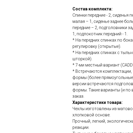
Состав комплекта:
Спинки передние - 2, сиденья п
малая – 1, сиденье заднее бол
передние – 2, подголовники з
1, подлокотник передний - 1.
* На передних спинках по бок
регулировку (открытые).
* На передних спинках с тыль
шторкой).
* 7-ми местный вариант (CADD
* Встречаются комплектации, 
формы (более прямоугольные, 
версии встречаются подголовн
формы. Такие варианты (и по 
заказ.
Характеристики товара:
Чехлы изготовлены из матово
хлопковой основе.
Прочный, легкий, экологичес
реакции.