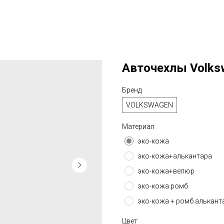
Авточехлы Volksw
Бренд
VOLKSWAGEN
Материал
эко-кожа
эко-кожа+алькантара
эко-кожа+велюр
эко-кожа ромб
эко-кожа + ромб алькант
Цвет