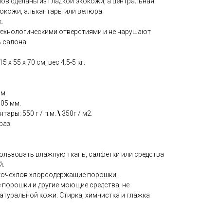
ов сделаны из гладкой экокожи, а центральная
окожи, алькантары или велюра.
.
технологическими отверстиями и не нарушают
 салона.
 x 55 x 70 см, вес 4.5-5 кг.
мм.
.05 мм.
тары: 550 г / п.м.
\
350г / м2.
раз.
пользовать влажную ткань, салфетки или средства
й.
вточехлов хлорсодержащие порошки,
 порошки и другие моющие средства, не
атуральной кожи. Стирка, химчистка и глажка