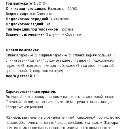
Год выпуска (от)
: 2010+
Спинка заднего дивана
: Раздельная 40/60
Заднее сиденье
: Сплошное
Подлокотник передний
: В комплекте
Подлокотник задний
: Нет
Тип передних подголовников
: Простые
Задние подголовники
: 3 штуки Г – образные
Состав комплекта:
Спинки передние - 2, сиденья передние - 2, спинка задняя большая - 1,
спинка задняя малая - 1, сиденье заднее сплошное - 1, подголовники
передние - 2, подголовники задние боковые - 2, подголовник задний
центральный - 1, подлокотник передний - 1.
Всего деталей:
13
Характеристики материалов:
Экокожа Аригон с полиуретановым покрытием на хлопковой основе.
Прочный, легкий, экологически чистый материал не вызывающий
аллергической реакции.
Жаккардовая ткань, изготовленна из нитей повышенной прочности, что
надолго обеспечивает отличный вид автомобильным чехлам. Жаккард
один из самых популярных тканевых материалов в производстве