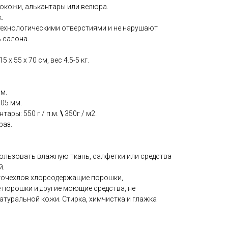
окожи, алькантары или велюра.
.
технологическими отверстиями и не нарушают
 салона.
 x 55 x 70 см, вес 4.5-5 кг.
мм.
.05 мм.
тары: 550 г / п.м.
\
350г / м2.
раз.
пользовать влажную ткань, салфетки или средства
й.
вточехлов хлорсодержащие порошки,
 порошки и другие моющие средства, не
атуральной кожи. Стирка, химчистка и глажка