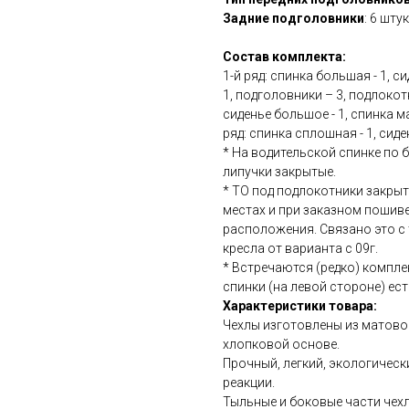
Задние подголовники
: 6 шту
Состав комплекта:
1-й ряд: спинка большая - 1, с
1, подголовники – 3, подлокотн
сиденье большое - 1, спинка ма
ряд: спинка сплошная - 1, сиде
* На водительской спинке по б
липучки закрытые.
* ТО под подлокотники закрыт
местах и при заказном пошиве
расположения. Связано это с т
кресла от варианта с 09г.
* Встречаются (редко) компле
спинки (на левой стороне) ес
Характеристики товара:
Чехлы изготовлены из матово
хлопковой основе.
Прочный, легкий, экологичес
реакции.
Тыльные и боковые части чехл