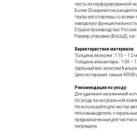
часть из перфорированной эк
Более 20 вариантов расцветок
Чехлы изготовлены со всеми 
заводскую функциональность
Страна производства: Россия
Размер упаковки (ВхШхД), см: 15
Характеристики материала:
Толщина экокожи : 1.15 – 1.2 
Толщина алькантары : 1.00 – 1
Удельный вес экокожи
\
алькан
Цикл истирания: свыше 40000 
Рекомендации по уходу:
Для удаления загрязнений ис
по уходу за натуральной коже
Не используйте для чистки а
пятновыводители, стиральные
предназначенные для чистки н
запрещена.