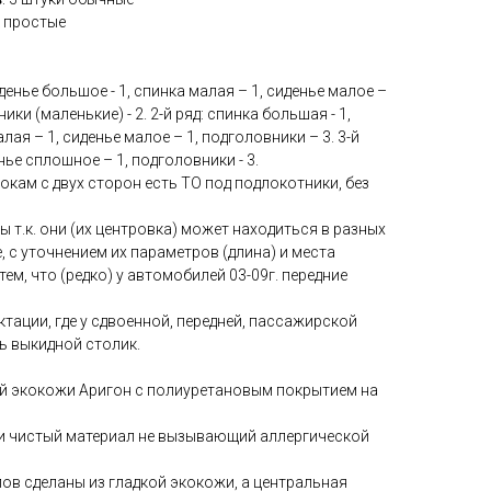
к простые
иденье большое - 1, спинка малая – 1, сиденье малое –
ики (маленькие) - 2. 2-й ряд: спинка большая - 1,
лая – 1, сиденье малое – 1, подголовники – 3. 3-й
нье сплошное – 1, подголовники - 3.
окам с двух сторон есть ТО под подлокотники, без
ы т.к. они (их центровка) может находиться в разных
, с уточнением их параметров (длина) и места
ем, что (редко) у автомобилей 03-09г. передние
ктации, где у сдвоенной, передней, пассажирской
ть выкидной столик.
й экокожи Аригон с полиуретановым покрытием на
ки чистый материал не вызывающий аллергической
ов сделаны из гладкой экокожи, а центральная