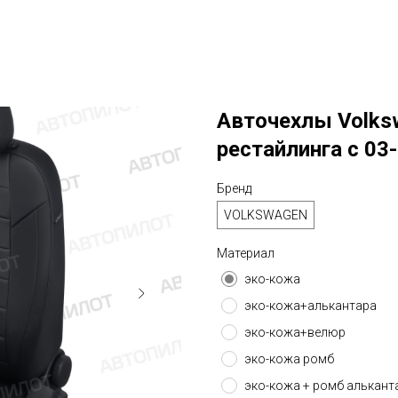
Авточехлы Volksw
рестайлинга с 03-
Бренд
VOLKSWAGEN
Материал
эко-кожа
эко-кожа+алькантара
эко-кожа+велюр
эко-кожа ромб
эко-кожа + ромб алькант