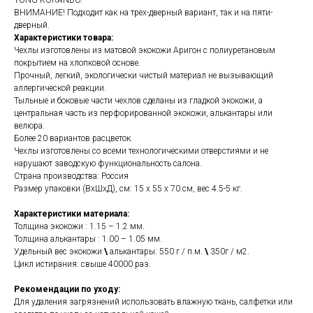
YONG KORANDO.
ВНИМАНИЕ! Подходит как на трех-дверный вариант, так и на пяти-
дверный.
Характеристики товара:
Чехлы изготовлены из матовой экокожи Аригон с полиуретановым
покрытием на хлопковой основе.
Прочный, легкий, экологически чистый материал не вызывающий
аллергической реакции.
Тыльные и боковые части чехлов сделаны из гладкой экокожи, а
центральная часть из перфорированной экокожи, алькантары или
велюра.
Более 20 вариантов расцветок.
Чехлы изготовлены со всеми технологическими отверстиями и не
нарушают заводскую функциональность салона.
Страна производства: Россия
Размер упаковки (ВхШхД), см: 15 x 55 x 70 см, вес 4.5-5 кг.
Характеристики материала:
Толщина экокожи : 1.15 – 1.2 мм.
Толщина алькантары : 1.00 – 1.05 мм.
Удельный вес экокожи
\
алькантары: 550 г / п.м.
\
350г / м2.
Цикл истирания: свыше 40000 раз.
Рекомендации по уходу:
Для удаления загрязнений использовать влажную ткань, салфетки или