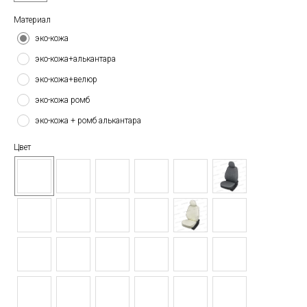
Материал
эко-кожа
эко-кожа+алькантара
эко-кожа+велюр
эко-кожа ромб
эко-кожа + ромб алькантара
Цвет