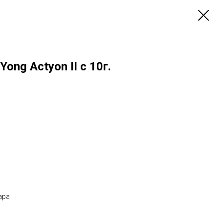
ng Actyon II с 10г.
ара