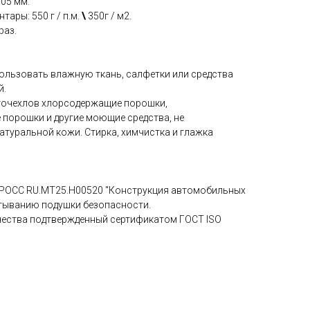
.05 мм.
тары: 550 г / п.м.
\
350г / м2.
раз.
пользовать влажную ткань, салфетки или средства
й.
вточехлов хлорсодержащие порошки,
 порошки и другие моющие средства, не
атуральной кожи. Стирка, химчистка и глажка
 РОСС RU.МТ25.Н00520 "Конструкция автомобильных
атыванию подушки безопасности.
чества подтвержденный сертификатом ГОСТ ISO