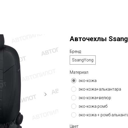
Авточехлы SsangYo
Бренд
SsangYong
Материал
эко-кожа
эко-кожа+алькантара
эко-кожа+велюр
эко-кожа ромб
эко-кожа + ромб алькант
Цвет