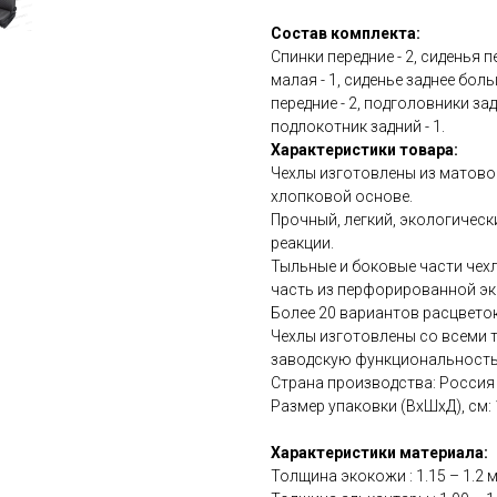
Состав комплекта:
Спинки передние - 2, сиденья п
малая - 1, сиденье заднее боль
передние - 2, подголовники за
подлокотник задний - 1.
Характеристики товара:
Чехлы изготовлены из матово
хлопковой основе.
Прочный, легкий, экологичес
реакции.
Тыльные и боковые части чехл
часть из перфорированной эк
Более 20 вариантов расцветок
Чехлы изготовлены со всеми 
заводскую функциональность
Страна производства: Россия
Размер упаковки (ВхШхД), см: 15
Характеристики материала:
Толщина экокожи : 1.15 – 1.2 