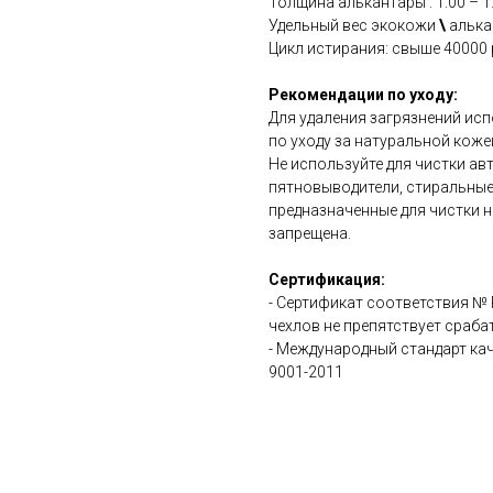
Толщина алькантары : 1.00 – 1
Удельный вес экокожи
\
алькан
Цикл истирания: свыше 40000 
Рекомендации по уходу:
Для удаления загрязнений ис
по уходу за натуральной коже
Не используйте для чистки а
пятновыводители, стиральные
предназначенные для чистки н
запрещена.
Сертификация:
- Сертификат соответствия №
чехлов не препятствует сраб
- Международный стандарт ка
9001-2011