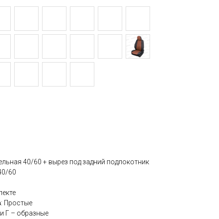
дельная 40/60 + вырез под задний подлокотник
40/60
лекте
в
: Простые
ки Г – образные