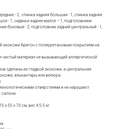
ередние - 2, спинка задняя большая - 1, спинка задняя
шое - 1, сиденье заднее малое – 1, подголовники
дние боковые - 2, подголовник задний центральный - 1,
й экокожи Аригон с полиуретановым покрытием на
ки чистый материал не вызывающий аллергической
ов сделаны из гладкой экокожи, а центральная
окожи, алькантары или велюра.
.
технологическими отверстиями и не нарушают
 салона.
 x 55 x 70 см, вес 4.5-5 кг.
мм.