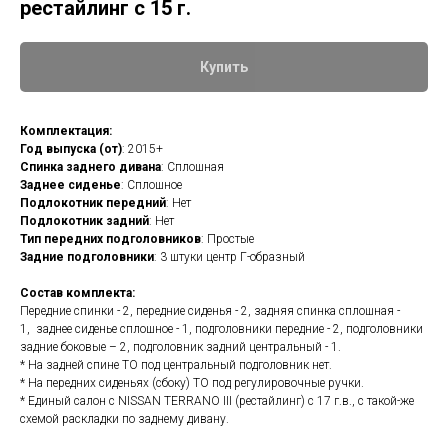
рестайлинг с 15 г.
Купить
Комплектация:
Год выпуска (от)
: 2015+
Спинка заднего дивана
: Сплошная
Заднее сиденье
: Сплошное
Подлокотник передний
: Нет
Подлокотник задний
: Нет
Тип передних подголовников
: Простые
Задние подголовники
: 3 штуки центр Г-образный
Состав комплекта:
Передние спинки - 2, передние сиденья - 2, задняя спинка сплошная -
1, заднее сиденье сплошное - 1, подголовники передние - 2, подголовники
задние боковые – 2, подголовник задний центральный - 1.
* На задней спине ТО под центральный подголовник нет.
* На передних сиденьях (сбоку) ТО под регулировочные ручки.
* Единый салон с NISSAN TERRANO III (рестайлинг) с 17 г.в., с такой-же
схемой раскладки по заднему дивану.