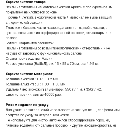
Характеристики товара:
Чехлы изготовлены из матовой экокожи Аригон с полиуретановым
покрытием на хлопковой основе.
Прочный, легкий, экологически чистый материал не вызывающий
аллергической реакции.
Тыльные и боковые части чехлов сделаны из гладкой экокожи, а
центральная часть из перфорированной экокожи, алькантары или
велюра.
Более 20 вариантов расцветок.
Чехлы изготовлены со всеми технологическими отверстиями и не
нарушают заводскую функциональность салона.
Страна производства: Россия
Размер упаковки (ВхШхД), см: 15 x 55 x 70 см, вес 4.5-5 кг.
Характеристики материала:
Толщина экокожи : 1.15 – 1.2 мм.
Толщина алькантары : 1.00 – 1.05 мм.
Удельный вес экокожи
\
алькантары: 550 г / п.м.
\
350г / м2.
Цикл истирания: свыше 40000 раз.
Рекомендации по уходу:
Для удаления загрязнений использовать влажную ткань, салфетки или
средства по уходу за натуральной кожей.
Не используйте для чистки авточехлов хлорсодержащие порошки,
пятновыводители, стиральные порошки и другие моющие средства, не