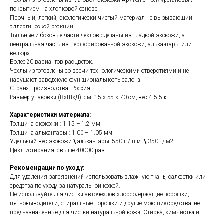
Чехлы изготовлены из матовой экокожи Аригон с полиуретановым
покрытием на хлопковой основе.
Прочный, легкий, экологически чистый материал не вызывающий
аллергической реакции.
Тыльные и боковые части чехлов сделаны из гладкой экокожи, а
центральная часть из перфорированной экокожи, алькантары или
велюра.
Более 20 вариантов расцветок.
Чехлы изготовлены со всеми технологическими отверстиями и не
нарушают заводскую функциональность салона.
Страна производства: Россия
Размер упаковки (ВхШхД), см: 15 x 55 x 70 см, вес 4.5-5 кг.
Характеристики материала:
Толщина экокожи : 1.15 – 1.2 мм.
Толщина алькантары : 1.00 – 1.05 мм.
Удельный вес экокожи
\
алькантары: 550 г / п.м.
\
350г / м2.
Цикл истирания: свыше 40000 раз.
Рекомендации по уходу:
Для удаления загрязнений использовать влажную ткань, салфетки или
средства по уходу за натуральной кожей.
Не используйте для чистки авточехлов хлорсодержащие порошки,
пятновыводители, стиральные порошки и другие моющие средства, не
предназначенные для чистки натуральной кожи. Стирка, химчистка и