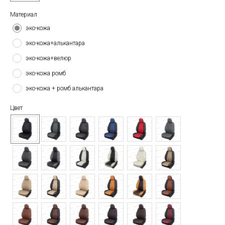
Материал
эко-кожа
эко-кожа+алькантара
эко-кожа+велюр
эко-кожа ромб
эко-кожа + ромб алькантара
Цвет