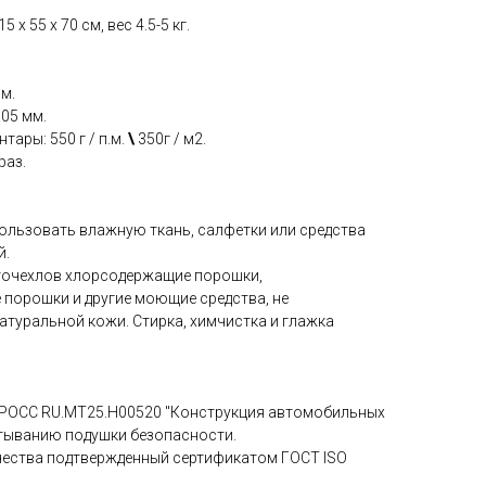
 x 55 x 70 см, вес 4.5-5 кг.
мм.
.05 мм.
тары: 550 г / п.м.
\
350г / м2.
раз.
пользовать влажную ткань, салфетки или средства
й.
вточехлов хлорсодержащие порошки,
 порошки и другие моющие средства, не
атуральной кожи. Стирка, химчистка и глажка
 РОСС RU.МТ25.Н00520 "Конструкция автомобильных
атыванию подушки безопасности.
чества подтвержденный сертификатом ГОСТ ISO