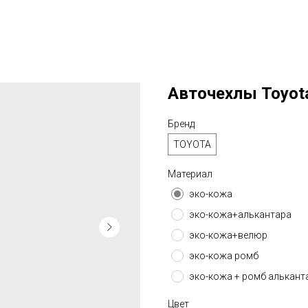
Авточехлы Toyota P
Бренд
TOYOTA
Материал
эко-кожа
эко-кожа+алькантара
эко-кожа+велюр
эко-кожа ромб
эко-кожа + ромб алькант
Цвет