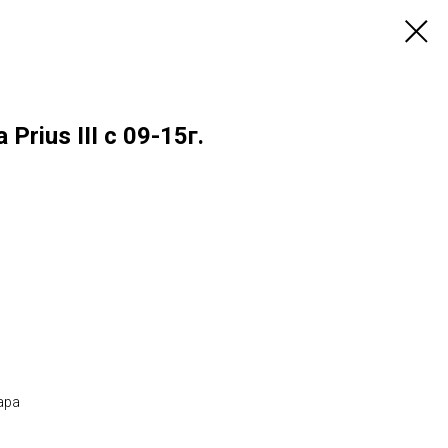
rius III с 09-15г.
ара