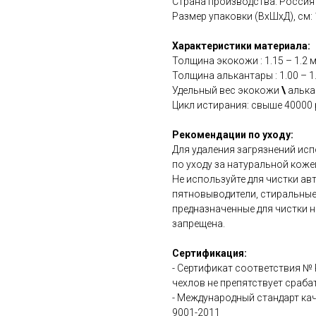
Страна производства: Россия
Размер упаковки (ВхШхД), см: 15
Характеристики материала:
Толщина экокожи : 1.15 – 1.2 
Толщина алькантары : 1.00 – 1
Удельный вес экокожи
\
алькан
Цикл истирания: свыше 40000 
Рекомендации по уходу:
Для удаления загрязнений ис
по уходу за натуральной коже
Не используйте для чистки а
пятновыводители, стиральные
предназначенные для чистки н
запрещена.
Сертификация:
- Сертификат соответствия №
чехлов не препятствует сраб
- Международный стандарт ка
9001-2011