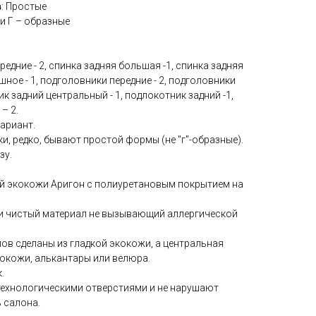
в
: Простые
ки Г – образные
редние - 2, спинка задняя большая -1, спинка задняя
ошное - 1, подголовники передние - 2, подголовники
ик задний центральный - 1, подлокотник задний -1,
– 2.
ариант.
и, редко, бывают простой формы (не "г"-образные).
зу.
й экокожи Аригон с полиуретановым покрытием на
ки чистый материал не вызывающий аллергической
ов сделаны из гладкой экокожи, а центральная
окожи, алькантары или велюра.
.
технологическими отверстиями и не нарушают
 салона.