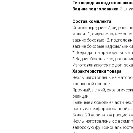
Тип передних подголовнико
Задние подголовники
: 3 шту
Состав комплекта:
Спинки передние -2, сиденья пе
малая - 1, сиденье заднее спл
задние боковые - 2, подголовн
задние боковые надкрыльники 
* Подходят на праворульный в
* Задние боковые подголовник
Изготавливаются по доп. зака
Характеристики товара:
Чехлы изготовлены из матово
хлопковой основе.
Прочный, легкий, экологичес
реакции.
Тыльные и боковые части чехл
часть из перфорированной эк
Более 20 вариантов расцветок
Чехлы изготовлены со всеми 
заводскую функциональность