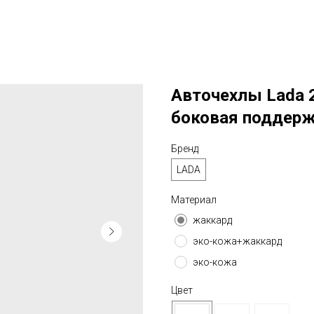
Авточехлы Lada 2
боковая поддер
Бренд
LADA
Материал
жаккард
эко-кожа+жаккард
эко-кожа
Цвет