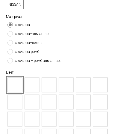
NISSAN
Материал
эко-кожа
эко-кожа+алькантара
эко-кожа+велюр
эко-кожа ромб
эко-кожа + ромб алькантара
Цвет