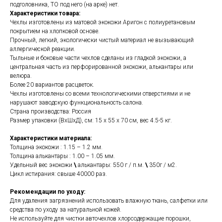
подголовника, ТО под него (на арке) нет.
Характеристики товара:
Чехлы изготовлены из матовой экокожи Аригон с полиуретановым
покрытием на хлопковой основе.
Прочный, легкий, экологически чистый материал не вызывающий
аллергической реакции.
Тыльные и боковые части чехлов сделаны из гладкой экокожи, а
центральная часть из перфорированной экокожи, алькантары или
велюра.
Более 20 вариантов расцветок.
Чехлы изготовлены со всеми технологическими отверстиями и не
нарушают заводскую функциональность салона.
Страна производства: Россия
Размер упаковки (ВхШхД), см: 15 x 55 x 70 см, вес 4.5-5 кг.
Характеристики материала:
Толщина экокожи : 1.15 – 1.2 мм.
Толщина алькантары : 1.00 – 1.05 мм.
Удельный вес экокожи
\
алькантары: 550 г / п.м.
\
350г / м2.
Цикл истирания: свыше 40000 раз.
Рекомендации по уходу:
Для удаления загрязнений использовать влажную ткань, салфетки или
средства по уходу за натуральной кожей.
Не используйте для чистки авточехлов хлорсодержащие порошки,