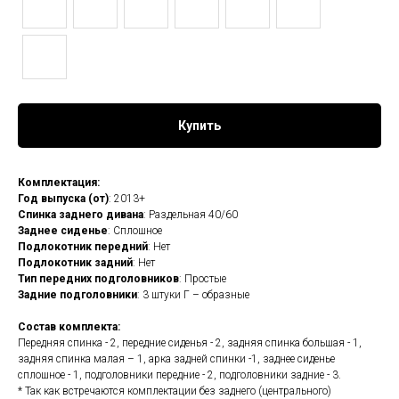
Купить
Комплектация:
Год выпуска (от)
: 2013+
Спинка заднего дивана
: Раздельная 40/60
Заднее сиденье
: Сплошное
Подлокотник передний
: Нет
Подлокотник задний
: Нет
Тип передних подголовников
: Простые
Задние подголовники
: 3 штуки Г – образные
Состав комплекта:
Передняя спинка - 2, передние сиденья - 2, задняя спинка большая - 1,
задняя спинка малая – 1, арка задней спинки -1, заднее сиденье
сплошное - 1, подголовники передние - 2, подголовники задние - 3.
* Так как встречаются комплектации без заднего (центрального)