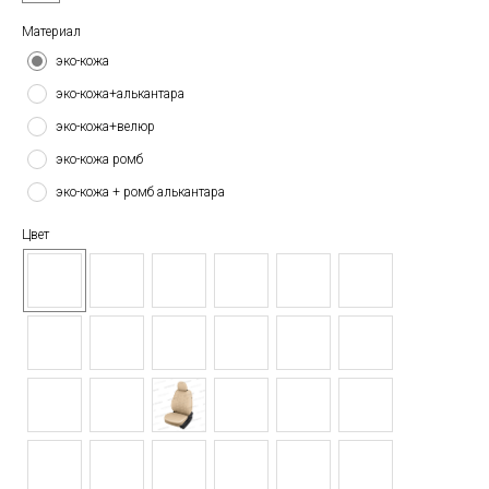
Материал
эко-кожа
эко-кожа+алькантара
эко-кожа+велюр
эко-кожа ромб
эко-кожа + ромб алькантара
Цвет