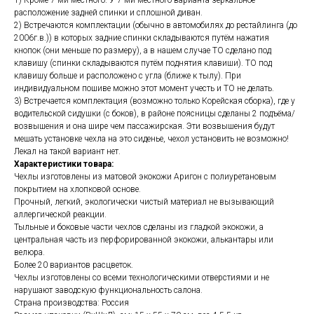
1) Кроме 7-ми местного. У 7-ми местного варианта зеркальное
расположение задней спинки и сплошной диван.
2) Встречаются комплектации (обычно в автомобилях до рестайлинга (до
2006г.в.)) в которых задние спинки складываются путём нажатия
кнопок (они меньше по размеру), а в нашем случае ТО сделано под
клавишу (спинки складываются путём поднятия клавиши). ТО под
клавишу больше и расположено с угла (ближе к тылу). При
индивидуальном пошиве можно этот момент учесть и ТО не делать.
3) Встречается комплектация (возможно только Корейская сборка), где у
водительской сидушки (с боков), в районе поясницы сделаны 2 подъёма/
возвышения и она шире чем пассажирская. Эти возвышения будут
мешать установке чехла на это сиденье, чехол установить не возможно!
Лекал на такой вариант нет.
Характеристики товара:
Чехлы изготовлены из матовой экокожи Аригон с полиуретановым
покрытием на хлопковой основе.
Прочный, легкий, экологически чистый материал не вызывающий
аллергической реакции.
Тыльные и боковые части чехлов сделаны из гладкой экокожи, а
центральная часть из перфорированной экокожи, алькантары или
велюра.
Более 20 вариантов расцветок.
Чехлы изготовлены со всеми технологическими отверстиями и не
нарушают заводскую функциональность салона.
Страна производства: Россия