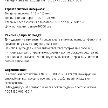
Размер упаковки (ВхШхД), см: 15 x 55 x 70 см, вес 4.5-5 кг.
Характеристики материала:
Толщина экокожи : 1.15 – 1.2 мм.
Толщина алькантары : 1.00 – 1.05 мм.
Удельный вес экокожи
\
алькантары: 550 г / п.м.
\
350г / м2.
Цикл истирания: свыше 40000 раз.
Рекомендации по уходу:
Для удаления загрязнений использовать влажную ткань, салфетки или
средства по уходу за натуральной кожей.
Не используйте для чистки авточехлов хлорсодержащие порошки,
пятновыводители, стиральные порошки и другие моющие средства, не
предназначенные для чистки натуральной кожи. Стирка, химчистка и
глажка запрещена.
Сертификация:
- Сертификат соответствия № РОСС RU.МТ25.Н00520 "Конструкция
автомобильных чехлов не препятствует срабатыванию подушки
безопасности.
- Международный стандарт качества подтвержденный сертификатом
ГОСТ ISO 9001-2011