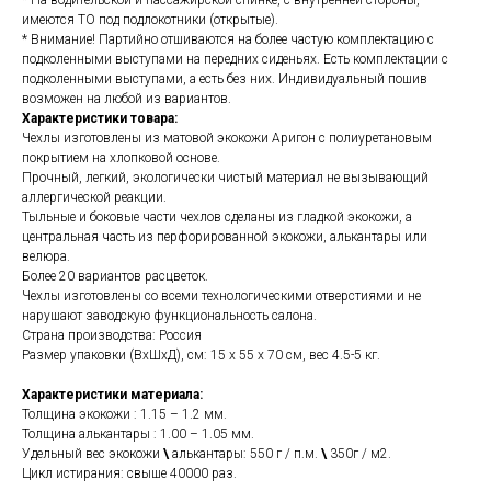
* На водительской и пассажирской спинке, с внутренней стороны,
имеются ТО под подлокотники (открытые).
* Внимание! Партийно отшиваются на более частую комплектацию с
подколенными выступами на передних сиденьях. Есть комплектации с
подколенными выступами, а есть без них. Индивидуальный пошив
возможен на любой из вариантов.
Характеристики товара:
Чехлы изготовлены из матовой экокожи Аригон с полиуретановым
покрытием на хлопковой основе.
Прочный, легкий, экологически чистый материал не вызывающий
аллергической реакции.
Тыльные и боковые части чехлов сделаны из гладкой экокожи, а
центральная часть из перфорированной экокожи, алькантары или
велюра.
Более 20 вариантов расцветок.
Чехлы изготовлены со всеми технологическими отверстиями и не
нарушают заводскую функциональность салона.
Страна производства: Россия
Размер упаковки (ВхШхД), см: 15 x 55 x 70 см, вес 4.5-5 кг.
Характеристики материала:
Толщина экокожи : 1.15 – 1.2 мм.
Толщина алькантары : 1.00 – 1.05 мм.
Удельный вес экокожи
\
алькантары: 550 г / п.м.
\
350г / м2.
Цикл истирания: свыше 40000 раз.