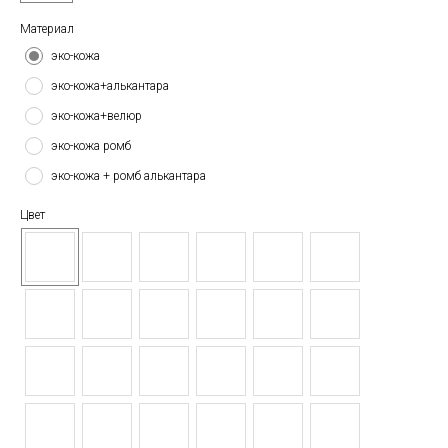
Материал
эко-кожа
эко-кожа+алькантара
эко-кожа+велюр
эко-кожа ромб
эко-кожа + ромб алькантара
Цвет