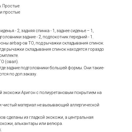
в
: Простые
ки простые
иденья - 2, задняя спинка - 1, заднее сиденье – 1,
головники задние - 2, подлокотник передний - 1.
ороны airbag-ов ТО, под рычажки складывания спинок.
 где рычажки складывания спинок находятся гораздо
омплекте.
ТО (овал).
где задние подголовники большей формы. Они такие-
тся по доп.заказу.
й экокожи Аригон с полиуретановым покрытием на
ки чистый материал не вызывающий аллергической
ов сделаны из гладкой экокожи, а центральная
окожи, алькантары или велюра.
.