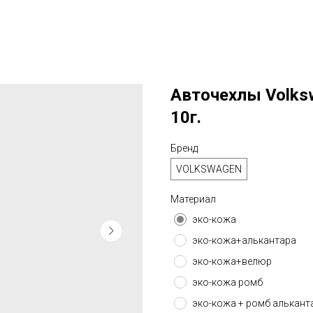
Авточехлы Volkswa
10г.
Бренд
VOLKSWAGEN
Материал
эко-кожа
эко-кожа+алькантара
эко-кожа+велюр
эко-кожа ромб
эко-кожа + ромб алькант