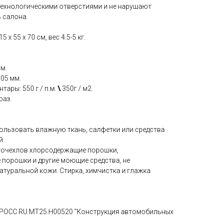
технологическими отверстиями и не нарушают
 салона.
 x 55 x 70 см, вес 4.5-5 кг.
мм.
.05 мм.
тары: 550 г / п.м.
\
350г / м2.
раз.
пользовать влажную ткань, салфетки или средства
й.
вточехлов хлорсодержащие порошки,
 порошки и другие моющие средства, не
атуральной кожи. Стирка, химчистка и глажка
 РОСС RU.МТ25.Н00520 "Конструкция автомобильных