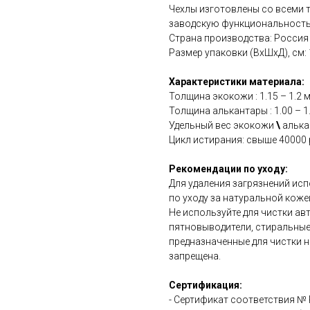
Чехлы изготовлены со всеми 
заводскую функциональность
Страна производства: Россия
Размер упаковки (ВхШхД), см: 15
Характеристики материала:
Толщина экокожи : 1.15 – 1.2 
Толщина алькантары : 1.00 – 1
Удельный вес экокожи
\
алькан
Цикл истирания: свыше 40000 
Рекомендации по уходу:
Для удаления загрязнений ис
по уходу за натуральной коже
Не используйте для чистки а
пятновыводители, стиральные
предназначенные для чистки н
запрещена.
Сертификация:
- Сертификат соответствия №