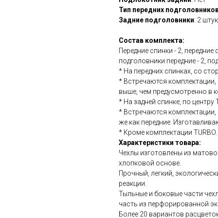
Тип передних подголовнико
Задние подголовники
: 2 шту
Состав комплекта:
Передние спинки - 2, передние с
подголовники передние - 2, под
* На передних спинках, со ст
* Встречаются комплектации,
выше, чем предусмотренно в к
* На задней спинке, по центру 
* Встречаются комплектации, 
же как передние. Изготавливаю
* Кроме комплектации TURBO.
Характеристики товара:
Чехлы изготовлены из матово
хлопковой основе.
Прочный, легкий, экологичес
реакции.
Тыльные и боковые части чехл
часть из перфорированной эк
Более 20 вариантов расцветок