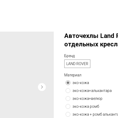
Авточехлы Land Ro
отдельных кресл
Бренд
LAND ROVER
Материал
эко-кожа
эко-кожа+алькантара
эко-кожа+велюр
эко-кожа ромб
эко-кожа + ромб алькант