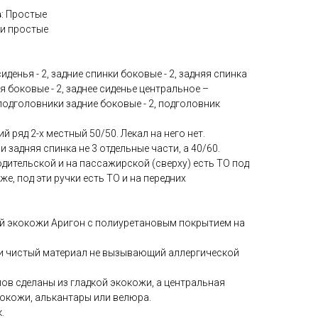
в
: Простые
ки простые
сиденья - 2, задние спинки боковые - 2, задняя спинка
ья боковые - 2, заднее сиденье центральное –
 подголовники задние боковые - 2, подголовник
й ряд 2-х местный 50/50. Лекал на него нет.
и задняя спинка не 3 отдельные части, а 40/60.
водительской и на пассажирской (сверху) есть ТО под
же, под эти ручки есть ТО и на передних
й экокожи Аригон с полиуретановым покрытием на
ки чистый материал не вызывающий аллергической
ов сделаны из гладкой экокожи, а центральная
окожи, алькантары или велюра.
.