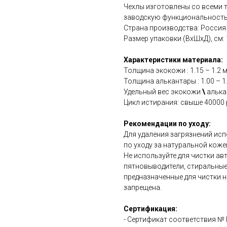
Чехлы изготовлены со всеми 
заводскую функциональность
Страна производства: Россия
Размер упаковки (ВхШхД), см: 15
Характеристики материала:
Толщина экокожи : 1.15 – 1.2 
Толщина алькантары : 1.00 – 1
Удельный вес экокожи
\
алькан
Цикл истирания: свыше 40000 
Рекомендации по уходу:
Для удаления загрязнений ис
по уходу за натуральной коже
Не используйте для чистки а
пятновыводители, стиральные
предназначенные для чистки н
запрещена.
Сертификация:
- Сертификат соответствия №