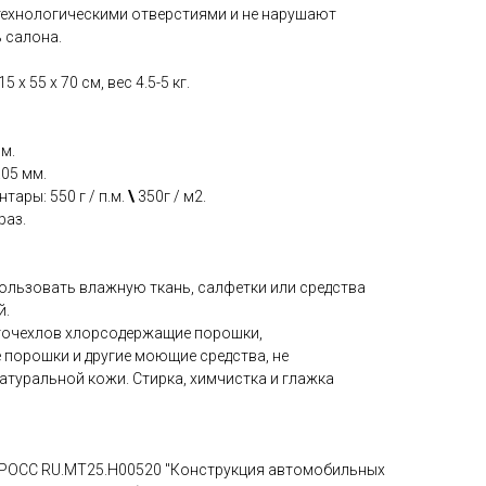
технологическими отверстиями и не нарушают
 салона.
 x 55 x 70 см, вес 4.5-5 кг.
мм.
.05 мм.
тары: 550 г / п.м.
\
350г / м2.
раз.
пользовать влажную ткань, салфетки или средства
й.
вточехлов хлорсодержащие порошки,
 порошки и другие моющие средства, не
атуральной кожи. Стирка, химчистка и глажка
 РОСС RU.МТ25.Н00520 "Конструкция автомобильных