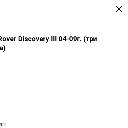
ver Discovery III 04-09г. (три
а)
ара