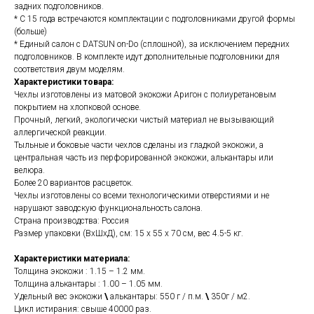
задних подголовников.
* С 15 года встречаются комплектации с подголовниками другой формы
(больше)
* Единый салон с DATSUN on-Do (сплошной), за исключением передних
подголовников. В комплекте идут дополнительные подголовники для
соответствия двум моделям.
Характеристики товара:
Чехлы изготовлены из матовой экокожи Аригон с полиуретановым
покрытием на хлопковой основе.
Прочный, легкий, экологически чистый материал не вызывающий
аллергической реакции.
Тыльные и боковые части чехлов сделаны из гладкой экокожи, а
центральная часть из перфорированной экокожи, алькантары или
велюра.
Более 20 вариантов расцветок.
Чехлы изготовлены со всеми технологическими отверстиями и не
нарушают заводскую функциональность салона.
Страна производства: Россия
Размер упаковки (ВхШхД), см: 15 x 55 x 70 см, вес 4.5-5 кг.
Характеристики материала:
Толщина экокожи : 1.15 – 1.2 мм.
Толщина алькантары : 1.00 – 1.05 мм.
Удельный вес экокожи
\
алькантары: 550 г / п.м.
\
350г / м2.
Цикл истирания: свыше 40000 раз.