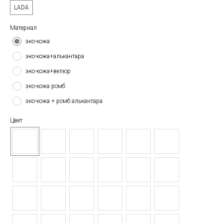
LADA
Материал
эко-кожа
эко-кожа+алькантара
эко-кожа+велюр
эко-кожа ромб
эко-кожа + ромб алькантара
Цвет