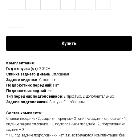
Купить
Комплектация:
Год выпуска (от)
: 2012+
Спинка заднего дивана
: Сплошная
Заднее сиденье
: Сплошное
Подлокотник передний
: Нет
Подлокотник задний
: Нет
Тип передних подголовников
: 2 простых, 2 дополнительных
Задние подголовники
: 3 штуки Г – образные
Состав комплекта:
Спинки передние - 2, сиденья передние - 2, спинка задняя сплошная - 1,
сиденье заднее сплошное - 1, подголовники передние - 2, подголовники
задние – 3.
* ТО под задние подголовники нет, т.к. встречаются комплектации без