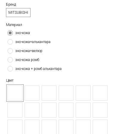
Бренд
MITSUBISHI
Материал
эко-кожа
эко-кожа+алькантара
эко-кожа+велюр
эко-кожа ромб
эко-кожа + ромб алькантара
Цвет