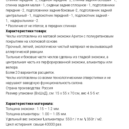
Спинки передние - 2, сиденья передние - 2, спинка задняя большая - 1,
спинка задняя малая - 1, сиденье заднее сплошное - 1, подголовники
передние - 2, подголовники задние боковые -2, подголовник задний
центральный - 1, подлокотник передний - 1, подлокотник задний -
1, надкрыльники - 2.
* Различие от не intense, в передних спинках
Характеристики товара:
Чехлы изготовлены из матовой экокожи Аригон с полиуретановым
покрытием на хлопковой основе.
Прочный, легкий, экологически чистый материал не вызывающий
аллергической реакции.
Тыльные и боковые части чехлов сделаны из гладкой экокожи, а
центральная часть из перфорированной экокожи, алькантары или
велюра.
Более 20 вариантов расцветок.
Чехлы изготовлены со всеми технологическими отверстиями и не
нарушают заводскую функциональность салона.
Страна производства: Россия
Размер упаковки (ВхШхД), см: 15 x 55 x 70 см, вес 4.5-5 кг.
Характеристики материала:
Толщина экокожи : 1.15 – 1.2 мм.
Толщина алькантары : 1.00 – 1.05 мм.
Удельный вес экокожи
\
алькантары: 550 г / п.м.
\
350г / м2.
Цикл истирания: свыше 40000 раз.