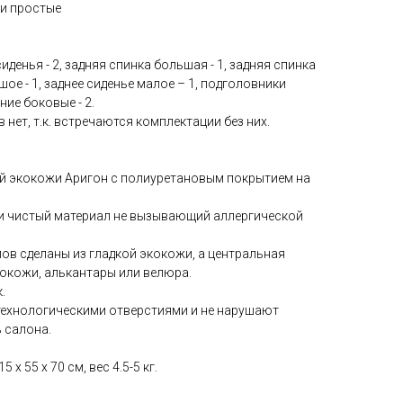
ки простые
сиденья - 2, задняя спинка большая - 1, задняя спинка
шое - 1, заднее сиденье малое – 1, подголовники
ние боковые - 2.
 нет, т.к. встречаются комплектации без них.
й экокожи Аригон с полиуретановым покрытием на
ки чистый материал не вызывающий аллергической
ов сделаны из гладкой экокожи, а центральная
окожи, алькантары или велюра.
.
технологическими отверстиями и не нарушают
 салона.
 x 55 x 70 см, вес 4.5-5 кг.