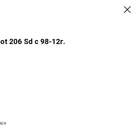
t 206 Sd с 98-12г.
ара