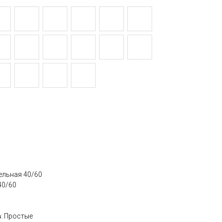
дельная 40/60
40/60
в
: Простые