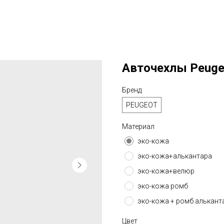
Авточехлы Peugeo
Бренд
PEUGEOT
Материал
эко-кожа
эко-кожа+алькантара
эко-кожа+велюр
эко-кожа ромб
эко-кожа + ромб алькант
Цвет