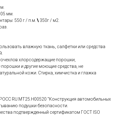
мм.
.05 мм.
тары: 550 г / п.м.
\
350г / м2.
раз.
пользовать влажную ткань, салфетки или средства
й.
вточехлов хлорсодержащие порошки,
 порошки и другие моющие средства, не
атуральной кожи. Стирка, химчистка и глажка
 РОСС RU.МТ25.Н00520 "Конструкция автомобильных
атыванию подушки безопасности.
чества подтвержденный сертификатом ГОСТ ISO