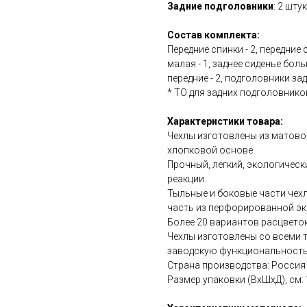
Задние подголовники
: 2 шту
Состав комплекта:
Передние спинки - 2, передние 
малая - 1, заднее сиденье боль
передние - 2, подголовники зад
* ТО для задних подголовников
Характеристики товара:
Чехлы изготовлены из матово
хлопковой основе.
Прочный, легкий, экологичес
реакции.
Тыльные и боковые части чехл
часть из перфорированной эк
Более 20 вариантов расцветок
Чехлы изготовлены со всеми 
заводскую функциональность
Страна производства: Россия
Размер упаковки (ВхШхД), см: 15