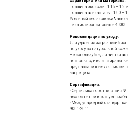
Характеристики материала:
Толщина экокожи : 1.15 – 1.2 
Толщина алькантары : 1.00 – 1
Удельный вес экокожи
\
алькан
Цикл истирания: свыше 40000 
Рекомендации по уходу:
Для удаления загрязнений ис
по уходу за натуральной коже
Не используйте для чистки а
пятновыводители, стиральные
предназначенные для чистки н
запрещена.
Сертификация:
- Сертификат соответствия №
чехлов не препятствует сраб
- Международный стандарт ка
9001-2011