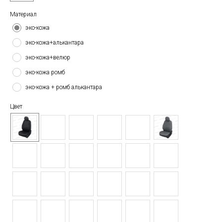
Материал
эко-кожа
эко-кожа+алькантара
эко-кожа+велюр
эко-кожа ромб
эко-кожа + ромб алькантара
Цвет