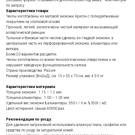
(большей) формы. Отшиваются дополнительно под заказ, - комплектуем
по запросу.
Характеристики товара:
Чехлы изготовлены из матовой экокожи Аригон с полиуретановым
покрытием на хлопковой основе.
Прочный, легкий, экологически чистый материал не вызывающий
аллергической реакции.
Тыльные и боковые части чехлов сделаны из гладкой экокожи, а
центральная часть из перфорированной экокожи, алькантары или
велюра.
Более 20 вариантов расцветок.
Чехлы изготовлены со всеми технологическими отверстиями и не
нарушают заводскую функциональность салона.
Страна производства: Россия
Размер упаковки (ВхШхД), см: 15 x 55 x 70 см, вес 4.5-5 кг.
Характеристики материала:
Толщина экокожи : 1.15 – 1.2 мм.
Толщина алькантары : 1.00 – 1.05 мм.
Удельный вес экокожи
\
алькантары: 550 г / п.м.
\
350г / м2.
Цикл истирания: свыше 40000 раз.
Рекомендации по уходу:
Для удаления загрязнений использовать влажную ткань, салфетки или
средства по уходу за натуральной кожей.