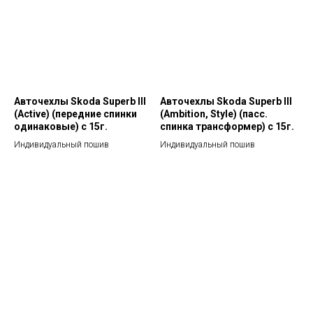
Авточехлы Skoda Superb III
Авточехлы Skoda Superb III
(Active) (передние спинки
(Аmbition, Style) (пасс.
одинаковые) c 15г.
спинка трансформер) c 15г.
Индивидуальный пошив
Индивидуальный пошив